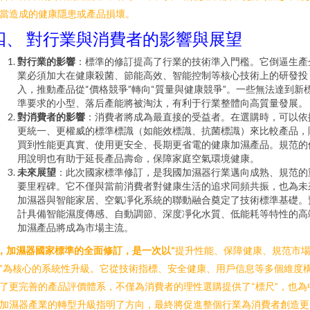
當造成的健康隱患或產品損壞。
四、 對行業與消費者的影響與展望
對行業的影響
：標準的修訂提高了行業的技術準入門檻。它倒逼生產
業必須加大在健康殺菌、節能高效、智能控制等核心技術上的研發投
入，推動產品從“價格競爭”轉向“質量與健康競爭”。一些無法達到新
準要求的小型、落后產能將被淘汰，有利于行業整體向高質量發展。
對消費者的影響
：消費者將成為最直接的受益者。在選購時，可以依
更統一、更權威的標準標識（如能效標識、抗菌標識）來比較產品，
買到性能更真實、使用更安全、長期更省電的健康加濕產品。規范的
用說明也有助于延長產品壽命，保障家庭空氣環境健康。
未來展望
：此次國家標準修訂，是我國加濕器行業邁向成熟、規范的
要里程碑。它不僅與當前消費者對健康生活的追求同頻共振，也為未
加濕器與智能家居、空氣凈化系統的聯動融合奠定了技術標準基礎。
計具備智能濕度傳感、自動調節、深度凈化水質、低能耗等特性的高
加濕產品將成為市場主流。
*，加濕器國家標準的全面修訂，是一次以“
提升性能、保障健康、規范市
*”為核心的系統性升級。它從技術指標、安全健康、用戶信息等多個維度
了更完善的產品評價體系，不僅為消費者的理性選購提供了“標尺”，也為
加濕器產業的轉型升級指明了方向，最終將促進整個行業為消費者創造更