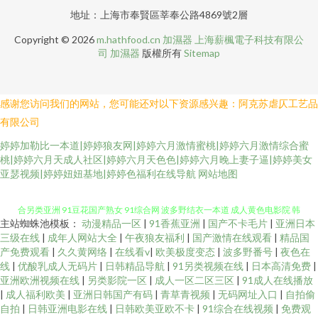
地址：上海市奉賢區莘奉公路4869號2層
Copyright © 2026
m.hathfood.cn
加濕器
上海薪楓電子科技有限公
司
加濕器
版權所有
Sitemap
感谢您访问我们的网站，您可能还对以下资源感兴趣：阿克苏虐仄工艺品
有限公司
婷婷加勒比一本道|婷婷狼友网|婷婷六月激情蜜桃|婷婷六月激情综合蜜
桃|婷婷六月天成人社区|婷婷六月天色色|婷婷六月晚上妻子逼|婷婷美女
欧美人妖出精汇编 AV操老逼 欧美性爱V 亚州三级片 一区三区 一本道色AV 综
亚瑟视频|婷婷妞妞基地|婷婷色福利在线导航
网站地图
合另类亚洲 91豆花国产熟女 91综合网 波多野结衣一本道 成人黄色电影院 韩
主站蜘蛛池模板：
动漫精品一区
|
91香蕉亚洲
|
国产不卡毛片
|
亚洲日本
三级在线
|
成年人网站大全
|
午夜狼友福利
|
国产激情在线观看
|
精品国
国射无码 另类激情五月花 欧美另类春色 三级片mp4 午夜福利色av 97色色婷
产免费观看
|
久久黄网络
|
在线看v
|
欧美极度变态
|
波多野番号
|
夜色在
线
|
优酸乳成人无码片
|
日韩精品导航
|
91另类视频在线
|
日本高清免费
|
婷 a黄瓜v片 国产极品视频久久 久久AV香蕉 日韩av网址大全 四虎成人伦理 午
亚洲欧洲视频在线
|
另类影院一区
|
成人一区二区三区
|
91成人在线播放
|
成人福利欧美
|
亚洲日韩国产有码
|
青草青视频
|
无码网址入口
|
自拍偷
自拍
|
日韩亚洲电影在线
|
日韩欧美亚欧不卡
|
91综合在线视频
|
免费观
夜福利影院免费 亚洲色情操逼网 在线视频香蕉 国产精品18p 九一传媒传媒视