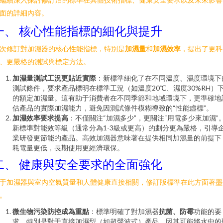
面的詳細內容。
一、 核心性能指標的細化與提升
次修訂對加濕器的核心性能指標，特別是
加濕量
和
加濕效率
，提出了更科
、更嚴格的測試與標定方法。
加濕量測試工況更貼近實際
：新標準細化了在不同溫度、濕度環境下
測試條件，要求產品標明在標準工況（如溫度20℃、濕度30%RH）
的額定加濕量。這有助于消費者在不同季節和地域環境下，更準確地
估產品的實際加濕能力，避免因測試條件模糊導致的“性能虛標”。
加濕效率要求提高
：不僅關注“加濕多少”，更關注“用電多少來加濕”
新標準對能效等級（通常分為1-3級或更高）的劃分更為嚴格，引導
業研發更節能的產品。高效加濕器意味著在提供相同加濕量的前提下
耗電量更低，長期使用更經濟環保。
二、 健康與安全要求的全面強化
于加濕器與室內空氣質量和人體健康直接相關，修訂版標準在此方面著墨
。
微生物污染防控成為重點
：標準明確了對加濕器
抗菌、防霉
功能的要
求。特別是對于直接加濕型（如超聲波式）產品，因其可能將水中的