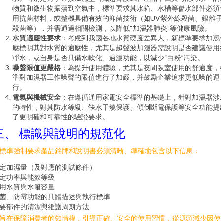
物質和微生物振蕩到空氣中，標準要求其水箱、水槽等儲水部件必須
用抗菌材料，或整機具備有效的抑菌技術（如UV紫外線殺菌、銀離
殺菌等），并需通過相關檢測，以降低“加濕器肺炎”等健康風險。
水質適應性要求
：考慮到我國各地水質硬度差異大，新標準要求加濕
應標明其對水質的適應性，尤其是超聲波加濕器需說明是否建議使用
凈水，或自身是否具備水軟化、過濾功能，以減少“白粉”污染。
噪聲限值更嚴格
：為提升使用體驗，尤其是夜間臥室使用的舒適度，
準對加濕器工作噪聲的限值進行了加嚴，并鼓勵企業追求更低噪的運
行。
電氣與機械安全
：在遵循通用家電安全標準的基礎上，針對加濕器涉
的特性，對其防水等級、缺水干燒保護、傾倒斷電保護等安全功能提
了更明確和可靠性的驗證要求。
三、 標識與說明的規范化
標準強制要求產品銘牌和說明書必須清晰、準確地包含以下信息：
定加濕量（及對應的測試條件）
定功率與能效等級
用水質與水箱容量
菌、防霉功能的具體描述與執行標準
要部件的清潔與維護周期方法
旨在保障消費者的知情權，引導正確、安全的使用習慣，從源頭減少因使