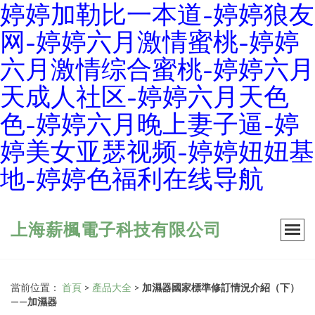
婷婷加勒比一本道-婷婷狼友
网-婷婷六月激情蜜桃-婷婷
六月激情综合蜜桃-婷婷六月
天成人社区-婷婷六月天色
色-婷婷六月晚上妻子逼-婷
婷美女亚瑟视频-婷婷妞妞基
地-婷婷色福利在线导航
上海薪楓電子科技有限公司
當前位置：
首頁
>
產品大全
>
加濕器國家標準修訂情況介紹（下）
——加濕器